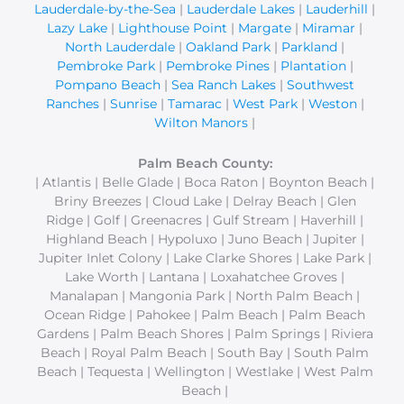
Lauderdale-by-the-Sea
|
Lauderdale Lakes
|
Lauderhill
|
Lazy Lake
|
Lighthouse Point
|
Margate
|
Miramar
|
North Lauderdale
|
Oakland Park
|
Parkland
|
Pembroke Park
|
Pembroke Pines
|
Plantation
|
Pompano Beach
|
Sea Ranch Lakes
|
Southwest
Ranches
|
Sunrise
|
Tamarac
|
West Park
|
Weston
|
Wilton Manors
|
Palm Beach County:
| Atlantis | Belle Glade | Boca Raton | Boynton Beach |
Briny Breezes | Cloud Lake | Delray Beach | Glen
Ridge | Golf | Greenacres | Gulf Stream | Haverhill |
Highland Beach | Hypoluxo | Juno Beach | Jupiter |
Jupiter Inlet Colony | Lake Clarke Shores | Lake Park |
Lake Worth | Lantana | Loxahatchee Groves |
Manalapan | Mangonia Park | North Palm Beach |
Ocean Ridge | Pahokee | Palm Beach | Palm Beach
Gardens | Palm Beach Shores | Palm Springs | Riviera
Beach | Royal Palm Beach | South Bay | South Palm
Beach | Tequesta | Wellington | Westlake | West Palm
Beach |