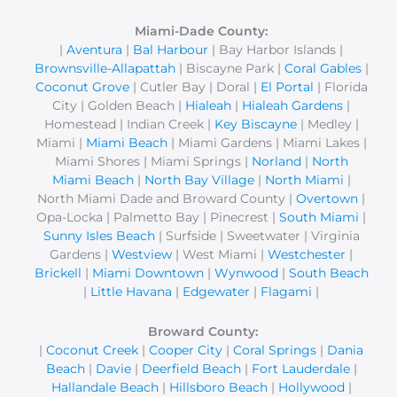
Miami-Dade County:
|
Aventura
|
Bal Harbour
| Bay Harbor Islands |
Brownsville-Allapattah
| Biscayne Park |
Coral Gables
|
Coconut Grove
| Cutler Bay | Doral |
El Portal
| Florida
City | Golden Beach |
Hialeah
|
Hialeah Gardens
|
Homestead | Indian Creek |
Key Biscayne
| Medley |
Miami |
Miami Beach
| Miami Gardens | Miami Lakes |
Miami Shores | Miami Springs |
Norland
|
North
Miami Beach
|
North Bay Village
|
North Miami
|
North Miami Dade and Broward County |
Overtown
|
Opa-Locka | Palmetto Bay | Pinecrest |
South Miami
|
Sunny Isles Beach
| Surfside | Sweetwater | Virginia
Gardens |
Westview
| West Miami |
Westchester
|
Brickell
|
Miami Downtown
|
Wynwood
|
South Beach
|
Little Havana
|
Edgewater
|
Flagami
|
Broward County:
|
Coconut Creek
|
Cooper City
|
Coral Springs
|
Dania
Beach
|
Davie
|
Deerfield Beach
|
Fort Lauderdale
|
Hallandale Beach
|
Hillsboro Beach
|
Hollywood
|