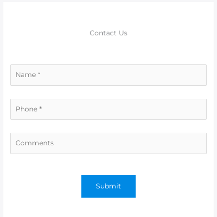
k
Contact Us