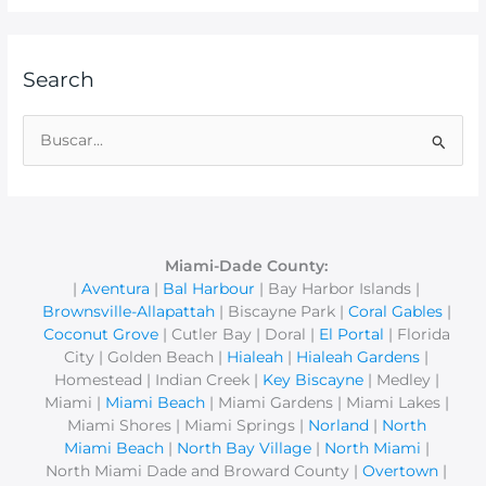
Search
B
u
s
c
a
Miami-Dade County:
|
Aventura
|
Bal Harbour
| Bay Harbor Islands |
r
Brownsville-Allapattah
| Biscayne Park |
Coral Gables
|
p
Coconut Grove
| Cutler Bay | Doral |
El Portal
| Florida
o
City | Golden Beach |
Hialeah
|
Hialeah Gardens
|
r
Homestead | Indian Creek |
Key Biscayne
| Medley |
Miami |
Miami Beach
| Miami Gardens | Miami Lakes |
:
Miami Shores | Miami Springs |
Norland
|
North
Miami Beach
|
North Bay Village
|
North Miami
|
North Miami Dade and Broward County |
Overtown
|