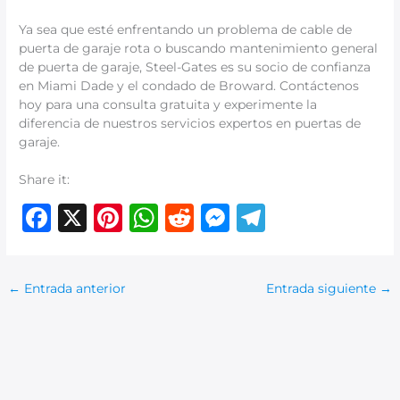
Ya sea que esté enfrentando un problema de cable de
puerta de garaje rota o buscando mantenimiento general
de puerta de garaje, Steel-Gates es su socio de confianza
en Miami Dade y el condado de Broward. Contáctenos
hoy para una consulta gratuita y experimente la
diferencia de nuestros servicios expertos en puertas de
garaje.
Share it:
F
X
Pi
W
R
M
T
a
n
h
e
e
el
c
te
at
d
ss
e
←
Entrada anterior
Entrada siguiente
→
e
re
s
di
e
g
b
st
A
t
n
ra
o
p
g
m
o
p
er