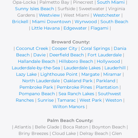
Opa-Locka | Palmetto Bay | Pinecrest |
South Miami
|
Sunny Isles Beach
| Surfside | Sweetwater | Virginia
Gardens |
Westview
| West Miami |
Westchester
|
Brickell
|
Miami Downtown
|
Wynwood
|
South Beach
|
Little Havana
|
Edgewater
|
Flagami
|
Broward County:
|
Coconut Creek
|
Cooper City
|
Coral Springs
|
Dania
Beach
|
Davie
|
Deerfield Beach
|
Fort Lauderdale
|
Hallandale Beach
|
Hillsboro Beach
|
Hollywood
|
Lauderdale-by-the-Sea
|
Lauderdale Lakes
|
Lauderhill
|
Lazy Lake
|
Lighthouse Point
|
Margate
|
Miramar
|
North Lauderdale
|
Oakland Park
|
Parkland
|
Pembroke Park
|
Pembroke Pines
|
Plantation
|
Pompano Beach
|
Sea Ranch Lakes
|
Southwest
Ranches
|
Sunrise
|
Tamarac
|
West Park
|
Weston
|
Wilton Manors
|
Palm Beach County:
| Atlantis | Belle Glade | Boca Raton | Boynton Beach |
Briny Breezes | Cloud Lake | Delray Beach | Glen