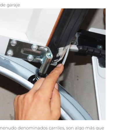
 de garaje
 a menudo denominados carriles, son algo más que