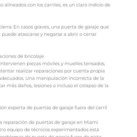
 alineados con los carriles, es un claro indicio de
 cierra: En casos graves, una puerta de garaje que
a puede atascarse y negarse a abrir o cerrar
ciones de bricolaje
 intervienen piezas móviles y muelles tensados,
ntentar realizar reparaciones por cuenta propia
 adecuados. Una manipulación incorrecta de la
r más daños, lesiones o incluso el colapso de la
ión experta de puertas de garaje fuera del carril
la reparación de puertas de garaje en Miami
tro equipo de técnicos experimentados está
roblemas de puerta de garaje fuera de pista,