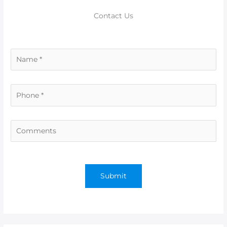
o
p
er
k
Contact Us