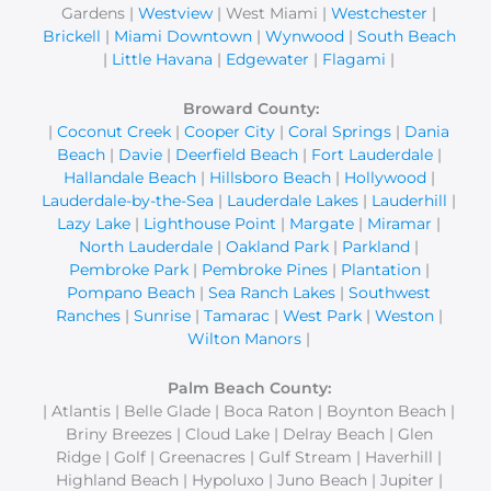
Gardens |
Westview
| West Miami |
Westchester
|
Brickell
|
Miami Downtown
|
Wynwood
|
South Beach
|
Little Havana
|
Edgewater
|
Flagami
|
Broward County:
|
Coconut Creek
|
Cooper City
|
Coral Springs
|
Dania
Beach
|
Davie
|
Deerfield Beach
|
Fort Lauderdale
|
Hallandale Beach
|
Hillsboro Beach
|
Hollywood
|
Lauderdale-by-the-Sea
|
Lauderdale Lakes
|
Lauderhill
|
Lazy Lake
|
Lighthouse Point
|
Margate
|
Miramar
|
North Lauderdale
|
Oakland Park
|
Parkland
|
Pembroke Park
|
Pembroke Pines
|
Plantation
|
Pompano Beach
|
Sea Ranch Lakes
|
Southwest
Ranches
|
Sunrise
|
Tamarac
|
West Park
|
Weston
|
Wilton Manors
|
Palm Beach County:
| Atlantis | Belle Glade | Boca Raton | Boynton Beach |
Briny Breezes | Cloud Lake | Delray Beach | Glen
Ridge | Golf | Greenacres | Gulf Stream | Haverhill |
Highland Beach | Hypoluxo | Juno Beach | Jupiter |